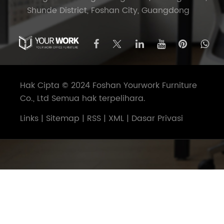
Shunde District, Foshan City, Guangdong
Hak Cipta © 2024 Foshan Yourwork Furniture
Co., Ltd Semua hak terpelihara.
Links
|
Sitemap
|
RSS
|
XML
|
Dasar Privasi