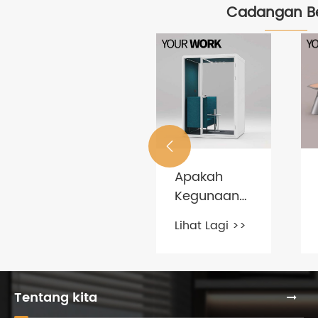
Cadangan Be
Penyelesaian
Perabot

Pejabat
Lihat Lagi >>
untuk Firma
Apakah
Industri
Kegunaan
Assailplast
Office Pod?
Lihat Lagi >>
Tentang kita