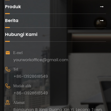
Produk
Berita
Hubungi Kami

E-mel
yourworkoffice@gmail.com

Tel
+86-13928618549

Mudah alih
+86-13928618549

Alamat
Bangunan B Xing Guang Xin Yi, Lecong Town,