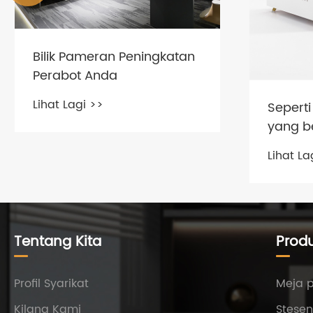
Bilik Pameran Peningkatan
Perabot Anda
Lihat Lagi >>
Sepert
yang b
Lihat La
Tentang Kita
Prod
Profil Syarikat
Meja 
Kilang Kami
Stesen