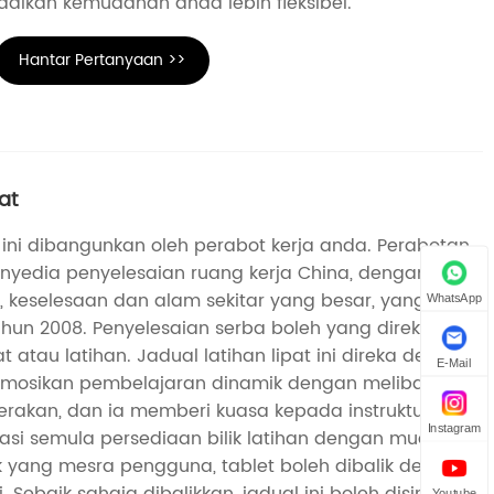
dikan kemudahan anda lebih fleksibel.
Hantar Pertanyaan >>
at
t ini dibangunkan oleh perabot kerja anda. Perabotan
nyedia penyelesaian ruang kerja China, dengan
, keselesaan dan alam sekitar yang besar, yang
WhatsApp
hun 2008. Penyelesaian serba boleh yang direka
t atau latihan. Jadual latihan lipat ini direka dengan
E-Mail
omosikan pembelajaran dinamik dengan melibatkan
erakan, dan ia memberi kuasa kepada instruktur
Instagram
asi semula persediaan bilik latihan dengan mudah.
 yang mesra pengguna, tablet boleh dibalik dengan
. Sebaik sahaja dibalikkan, jadual ini boleh disimpan
Youtube