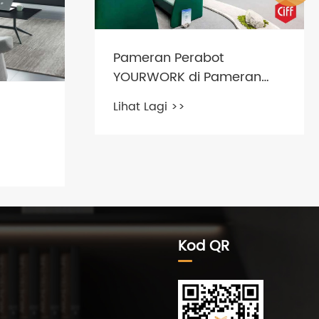
Pameran Perabot
YOURWORK di Pameran
Perabot Antarabangsa
Lihat Lagi >>
China 2021
Kod QR