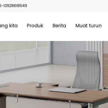
6-13928618549
ang kita
Produk
Berita
Muat turun