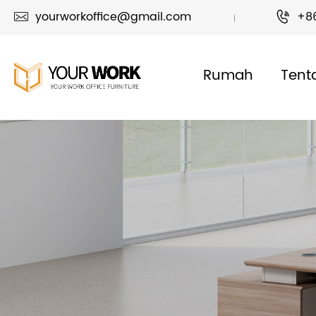
yourworkoffice@gmail.com
+8


Rumah
Tent