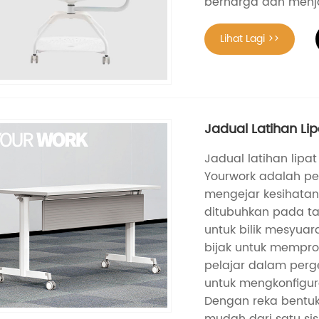
berharga dan menja
Lihat Lagi >>
Jadual Latihan Lip
Jadual latihan lipa
Yourwork adalah pe
mengejar kesihatan
ditubuhkan pada ta
untuk bilik mesyuara
bijak untuk mempr
pelajar dalam perg
untuk mengkonfigur
Dengan reka bentuk
mudah dari satu sisi