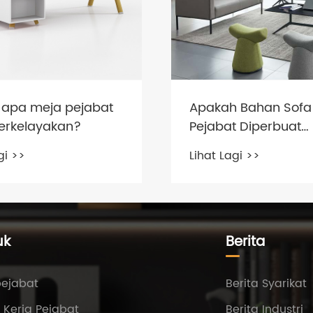
i apa meja pejabat
Apakah Bahan Sofa
erkelayakan?
Pejabat Diperbuat
daripada?
gi >>
Lihat Lagi >>
uk
Berita
pejabat
Berita Syarikat
 Kerja Pejabat
Berita Industri