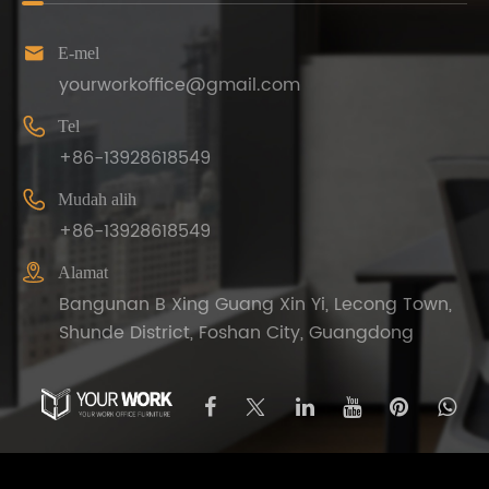

E-mel
yourworkoffice@gmail.com

Tel
+86-13928618549

Mudah alih
+86-13928618549

Alamat
Bangunan B Xing Guang Xin Yi, Lecong Town,
Shunde District, Foshan City, Guangdong