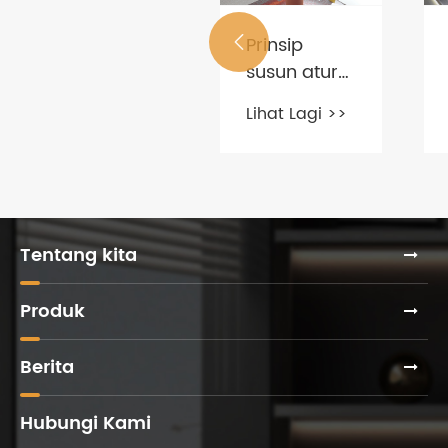
BERAPA
Prinsip

LAMA YANG
susun atur
DIPERLUKAN
perabot
Lihat Lagi >>
Lihat Lagi >>
UNTUK
pejabat
MENYEDIAKAN
PERABOT
PEJABAT
TERSUAI?
Tentang kita
Produk
Berita
Hubungi Kami