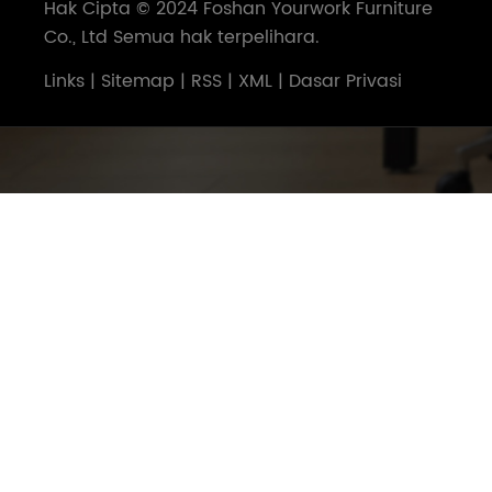
Hak Cipta © 2024 Foshan Yourwork Furniture
Co., Ltd Semua hak terpelihara.
Links
|
Sitemap
|
RSS
|
XML
|
Dasar Privasi