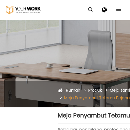


Rumah
Produk
Meja sam
Meja Penyambut Tetamu Pejaba
Meja Penyambut Tetamu
Sebagai pengilang profesional,