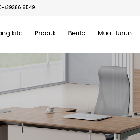
6-13928618549
ang kita
Produk
Berita
Muat turun