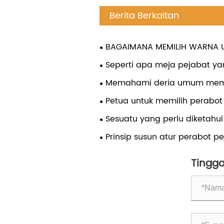
Berita Berkaitan
BAGAIMANA MEMILIH WARNA 
PEJABAT MODEN
Seperti apa meja pejabat y
Memahami deria umum memb
pejabat untuk mengelakkan di
Petua untuk memilih perabot 
Sesuatu yang perlu diketah
perabot meja resepsi
Prinsip susun atur perabot p
Tingga