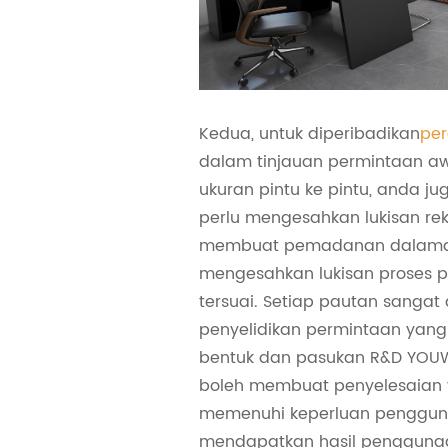
Kedua, untuk diperibadikan
per
dalam tinjauan permintaan aw
ukuran pintu ke pintu, anda ju
perlu mengesahkan lukisan rek
membuat pemadanan dalam
mengesahkan lukisan proses 
tersuai. Setiap pautan sangat
penyelidikan permintaan yang
bentuk dan pasukan R&D YOUW
boleh membuat penyelesaian 
memenuhi keperluan pengguna.
mendapatkan hasil penggunaan