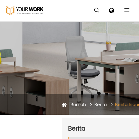


Rumah
Berita
Berita Indus
Berita