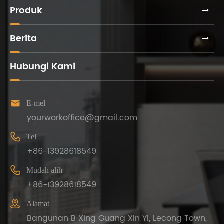
Produk
Berita
Hubungi Kami

E-mel
yourworkoffice@gmail.com

Tel
+86-13928618549

Mudah alih
+86-13928618549

Alamat
Bangunan B Xing Guang Xin Yi, Lecong Town,